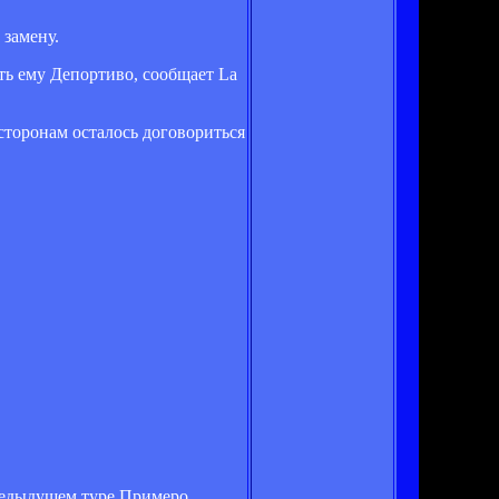
 замену.
ить ему Депортиво, сообщает La
 сторонам осталось договориться
редыдущем туре Примеро.