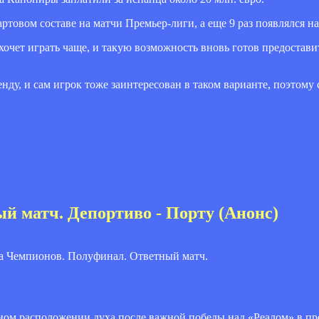
товом составе на матчи Премьер-лиги, а еще 9 раз появлялся на
 хочет играть чаще, и такую возможность вновь готов предостав
нду, и сам игрок тоже заинтересован в таком варианте, поэтому
й матч. Депортиво - Порту (Анонс)
ном расположении духа после важной победы над «Реалом» в п