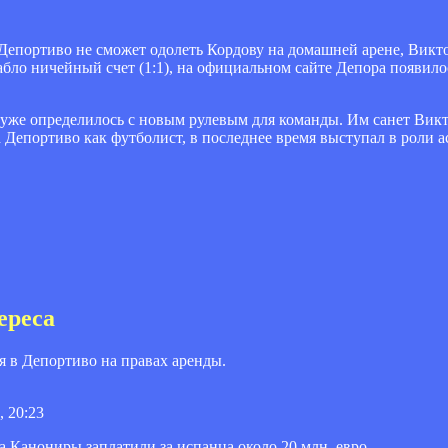
и Депортиво не сможет одолеть Кордову на домашней арене, Викт
табло ничейный счет (1:1), на официальном сайте Депора появи
 уже определилось с новым рулевым для команды. Им санет Викт
а Депортиво как футболист, в последнее время выступал в роли а
ереса
 в Депортиво на правах аренды.
, 20:23
 Канониры заплатили за испанца около 20 млн. евро.