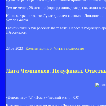
Тем не менее, 28-летний форвард лишь дважды выходил в стар
И, несмотря на то, что Лукас доволен жизнью в Лондоне, он
Voz de Galicia.
Галисийский клуб рассчитывает взять Переса в годичную аре
с Арсеналом.
23.03.2023 |
Комментарии: 0
|
Читать полностью
Лига Чемпионов. Полуфинал. Ответны
«Депортиво» ?:? «Порту»(первый матч – 0:0)
К матчу с португальцами игроки «Депора» подошли в отлич