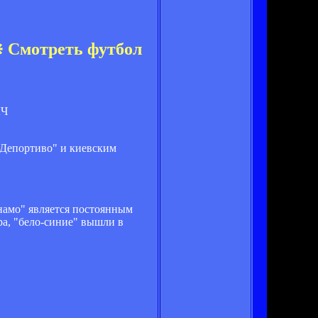
⋇ Смотреть футбол
Депортиво" и киевским
намо" является постоянным
ра, "бело-синие" вышли в