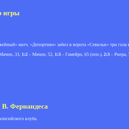
р игры
кейный» матч. «Депортиво» забил в ворота «Севильи» три гола 
Мачин, 33,
1:2
– Мачин, 52,
1:3
– Гамейро, 65 (пен.),
2:3
– Риера, 
 В. Фернандеса
алисийского клуба.