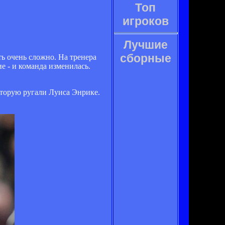
Топ
игроков
Лучшие
сборные
ть очень сложно. На тренера
е - и команда изменилась.
оторую ругали Луиса Энрике.