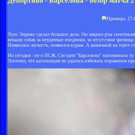
Депортиво - Барселона - обзор матча 
Луис Энрике сделал большое дело. Он закрыл рты скептикам, 
вешали собак за неудачные поединки, за отсутствие зрелища
Появилась легкость, появился кураж. А вишенкой на торте 
Но сегодня - не о ПСЖ. Сегодня "Барселона" напоминала ту
Логично, что каталонцам не удалось избежать поражения при