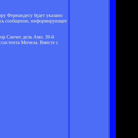
ору Фернандесу будет указано
лось сообщение, информирующее
ор Санчес дель Амо. 39-й
ссистента Мичела. Вместе с