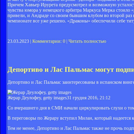
Причем Хавьер Ирурета предусмотрел и возможную усталост
чувства юмора у немецкого арбитра Маркуса Мерка стоило 
привели, и Андраде со своим бывшим клубом во второй раз 
чемпионате все уже решено. «Драконы» обеспечили себе титу
23.03.2023 |
Комментарии: 0
|
Читать полностью
Депортиво и Лас Пальмас могут подп
Депортиво и Лас Пальмас заинтересованы в испанском винг
Жерар Деулофеу, getty images
31 грудня 2016, 21:12
Со вчерашнего дня в СМИ начали циркулировать слухи о том,
В переговоры по Жерару вступил Милан, который надеется к
Тем не менее, Депортиво и Лас Пальмас также не прочь подп