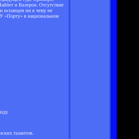
Найбет и Валерон. Отсутствие
и испанцев ни к чему не
. У «Порту» в национальном
нду.
нских талантов.