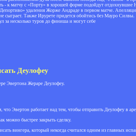
ь - к матчу с «Порту» в хорошей форме подойдут отдохнувшие 
«Депортиво» удаления Жорже Андраде в первом матче. Апелляци
не сыграет. Также Ирурете придется обойтись без Мауро Силвы
л за несколько туров до финиша и могут себе
исать Деулофеу
ере Эвертона Жераре Деулофеу.
 что Эвертон работает над тем, чтобы отправить Деулофеу в аре
ак можно быстрее закрыть сделку.
исать вингера, который некогда считался одним из главных испа