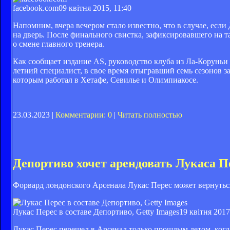
facebook.com
09 квітня 2015, 11:40
Напомним, вчера вечером стало известно, что в случае, есл
на дверь. После финального свистка, зафиксировавшего на 
о смене главного тренера.
Как сообщает издание AS, руководство клуба из Ла-Коруньи
летний специалист, в свое время отыгравший семь сезонов з
которым работал в Хетафе, Севилье и Олимпиакосе.
23.03.2023 |
Комментарии: 0
|
Читать полностью
Депортиво хочет арендовать Лукаса П
Форвард лондонского Арсенала Лукас Перес может вернуться
Лукас Перес в составе Депортиво, Getty Images
19 квітня 2017
Лукас Перес перешел в Арсенал только прошлым летом, когда