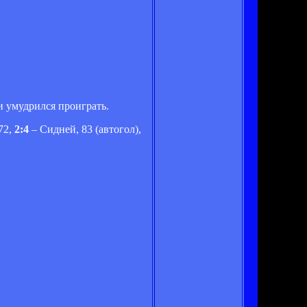
и умудрился проиграть.
72,
2:4
– Сидней, 83 (автогол),