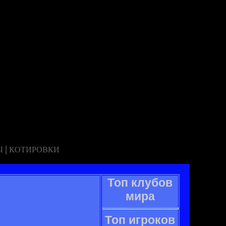
|
Ы
КОТИРОВКИ
Топ клубов
мира
Топ игроков