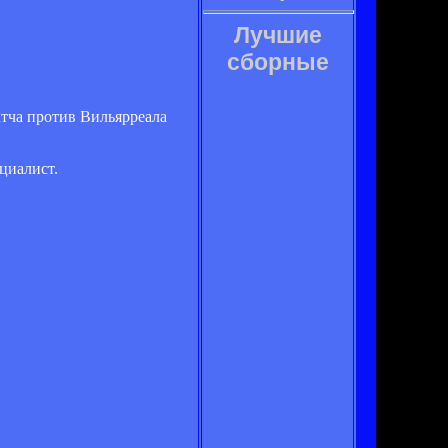
Лучшие
сборные
атча против Вильярреала
циалист.