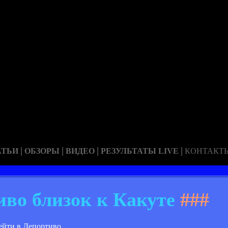
|
|
|
|
АТЬИ
ОБЗОРЫ
ВИДЕО
РЕЗУЛЬТАТЫ LIVE
КОНТАКТ
иво близок к Какуте
###
ейти в Депортиво.