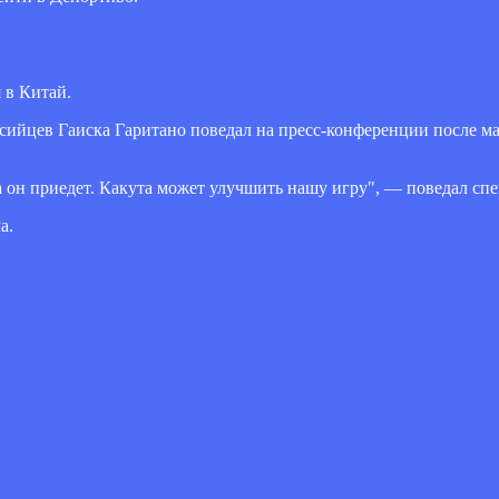
 в Китай.
исийцев Гаиска Гаритано поведал на пресс-конференции после м
а он приедет. Какута может улучшить нашу игру", — поведал спе
а.